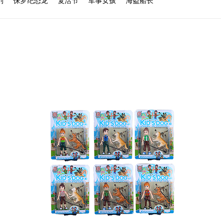
列
侏罗纪恐龙
复活节
军事女孩
海盗船长