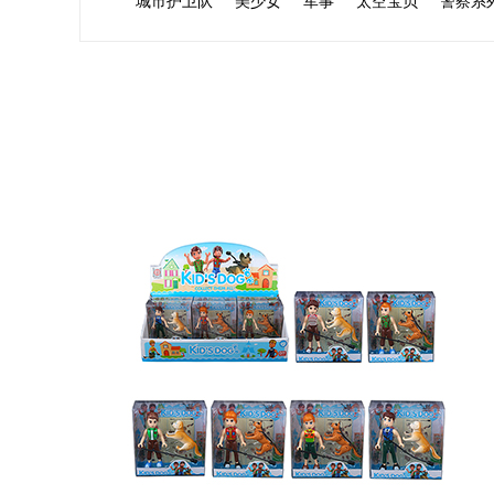
城市护卫队
美少女
军事
太空宝贝
警察系