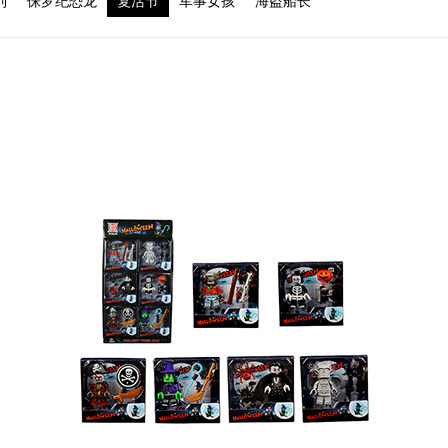
列
侏罗纪恐龙
复活节
军事女孩
海盗船长