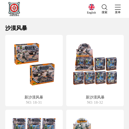
搜索
菜单
English
沙漠风暴
新沙漠风暴
新沙漠风暴
NO. 18-31
NO. 18-32