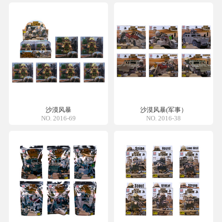
沙漠风暴
沙漠风暴(军事）
NO. 2016-69
NO. 2016-38