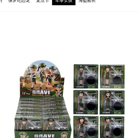
列
侏罗纪恐龙
复活节
军事女孩
海盗船长