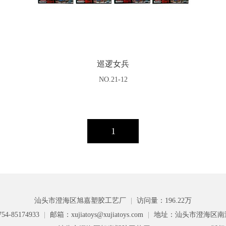
巡逻女兵
NO.21-12
1
汕头市澄海区旭嘉塑胶工艺厂
|
访问量：196.22万
4-85174933
|
邮箱：xujiatoys@xujiatoys.com
|
地址：汕头市澄海区南