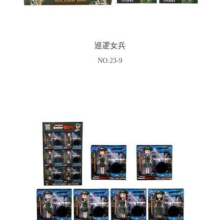
巡逻女兵
NO.23-9