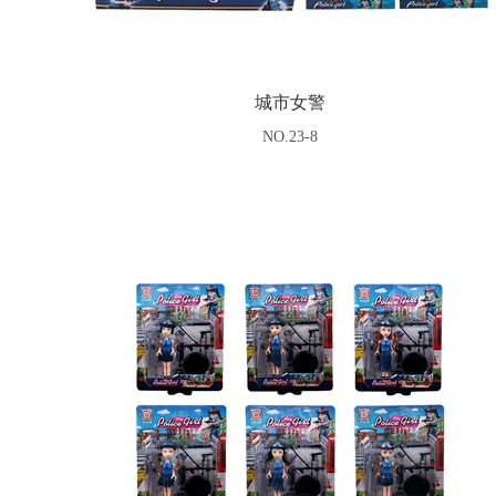
城市女警
NO.23-8