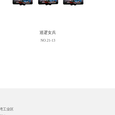
巡逻女兵
NO.21-13
湾工业区