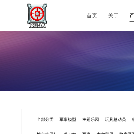
首页
关于
全部分类
军事模型
主题乐园
玩具总动员