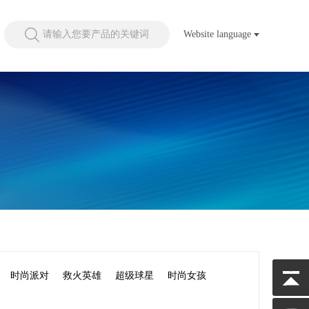
请输入您要产品的关键词
Website language
时尚派对
救火英雄
超级球星
时尚女孩