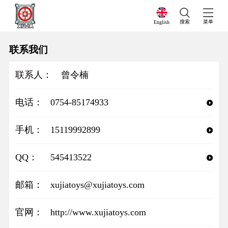
搜索
菜单
English
联系我们
联系人：
曾令楠
电话：
0754-85174933
手机：
15119992899
QQ：
545413522
邮箱：
xujiatoys@xujiatoys.com
官网：
http://www.xujiatoys.com