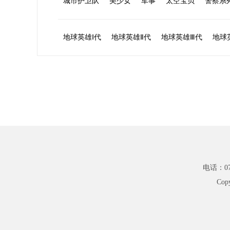
城市护卫队
美少女
军事
太空宝贝
警察系
地球英雄Ⅰ代
地球英雄Ⅱ代
地球英雄Ⅲ代
地球
电话：075
Cop