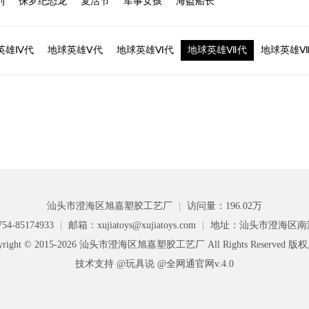
列
侏罗纪恐龙
复活节
军事女孩
海盗船长
英雄Ⅳ代
地球英雄Ⅴ代
地球英雄Ⅵ代
地球英雄Ⅶ代
地球英雄
汕头市澄海区旭嘉塑胶工艺厂
|
访问量：196.02万
4-85174933
|
邮箱：xujiatoys@xujiatoys.com
|
地址：汕头市澄海区南
yright © 2015-2026 汕头市澄海区旭嘉塑胶工艺厂 All Rights Reserved 
技术支持 @玩具说
@全网通官网v.4.0