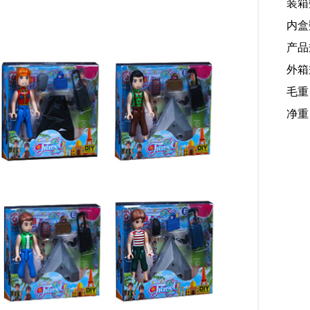
装箱
内盒
产品规
外箱规
毛重：
净重：