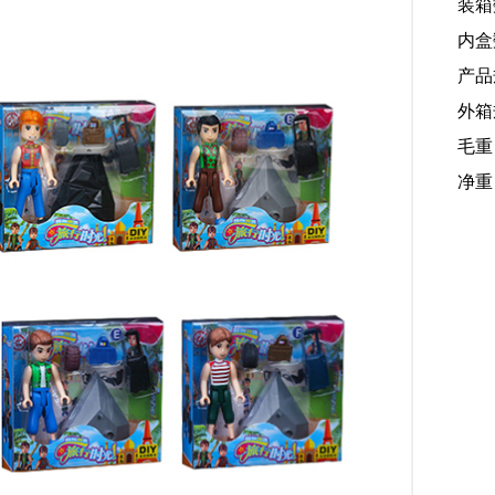
装箱
内盒
产品规
外箱规
毛重：
净重：