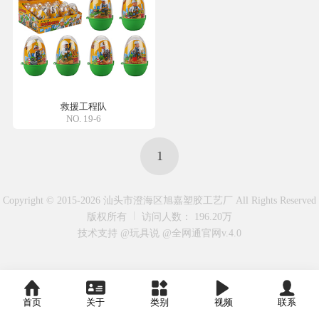
救援工程队
NO. 19-6
1
Copyright © 2015-2026 汕头市澄海区旭嘉塑胶工艺厂 All Rights Reserved
版权所有
访问人数： 196.20万
技术支持 @玩具说
@全网通官网v.4.0
首页
关于
类别
视频
联系