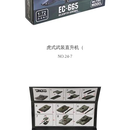
虎式武装直升机（
NO.24-7