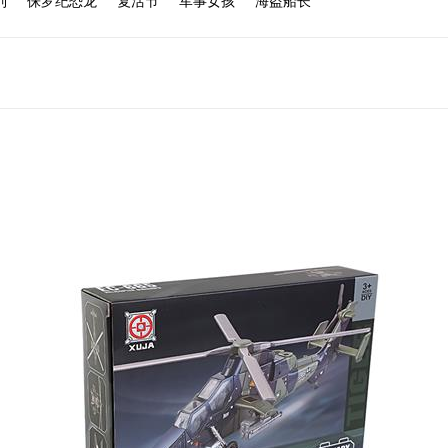
列
侏罗纪恐龙
复活节
军事女孩
海盗船长