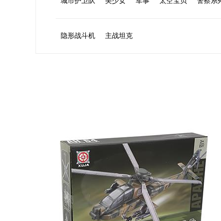
城市护卫队
美少女
军事
太空宝贝
警察系
隐形战斗机
主战坦克