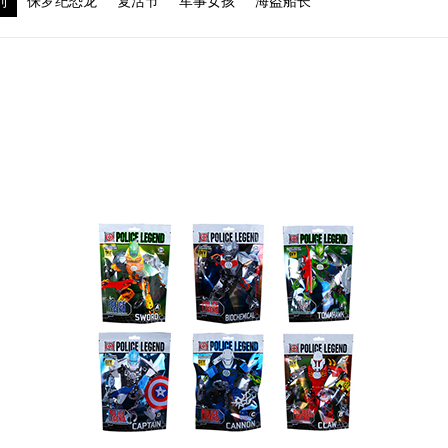
列
侏罗纪恐龙
复活节
军事女孩
海盗船长