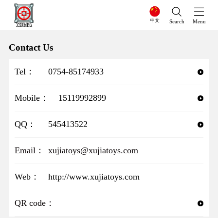
中文
Search
Menu
Contact Us
Tel：
0754-85174933
Mobile：
15119992899
QQ：
545413522
Email：
xujiatoys@xujiatoys.com
Web：
http://www.xujiatoys.com
QR code：