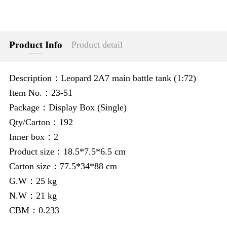
Product Info
Product detail
Description：Leopard 2A7 main battle tank (1:72)
Item No.：23-51
Package：Display Box (Single)
Qty/Carton：192
Inner box：2
Product size：18.5*7.5*6.5 cm
Carton size：77.5*34*88 cm
G.W：25 kg
N.W：21 kg
CBM：0.233