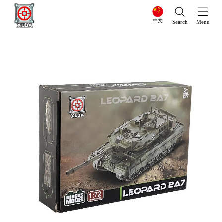
中文
Search
Menu