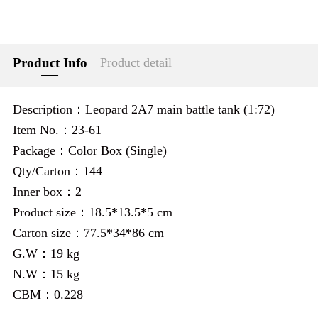
Product Info
Product detail
Description：Leopard 2A7 main battle tank (1:72)
Item No.：23-61
Package：Color Box (Single)
Qty/Carton：144
Inner box：2
Product size：18.5*13.5*5 cm
Carton size：77.5*34*86 cm
G.W：19 kg
N.W：15 kg
CBM：0.228