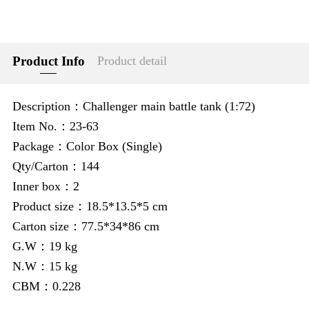
Product Info
Product detail
Description：Challenger main battle tank (1:72)
Item No.：23-63
Package：Color Box (Single)
Qty/Carton：144
Inner box：2
Product size：18.5*13.5*5 cm
Carton size：77.5*34*86 cm
G.W：19 kg
N.W：15 kg
CBM：0.228