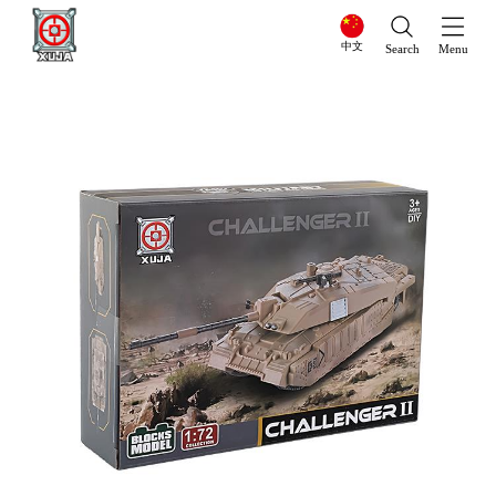
中文
Search
Menu