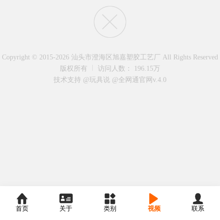
Copyright © 2015-2026 汕头市澄海区旭嘉塑胶工艺厂 All Rights Reserved
版权所有
访问人数： 196.15万
技术支持 @玩具说
@全网通官网v.4.0
首页
关于
类别
视频
联系