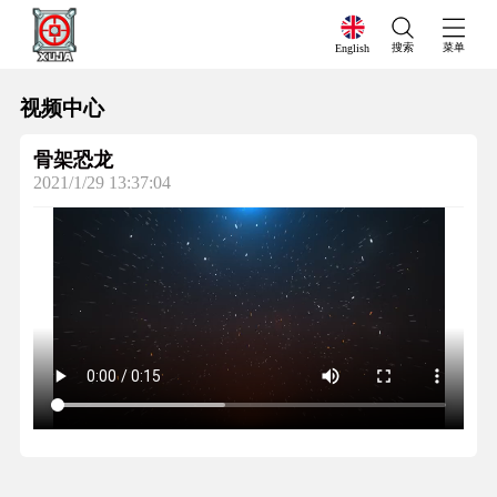
搜索
菜单
English
视频中心
骨架恐龙
2021/1/29 13:37:04