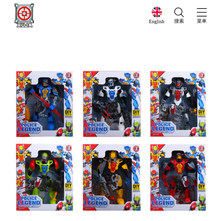
搜索
菜单
English