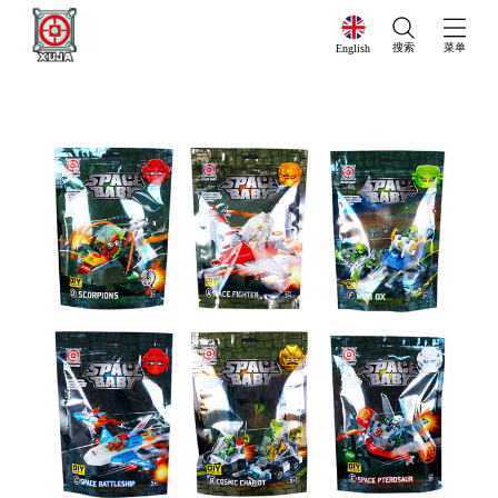
搜索
菜单
English