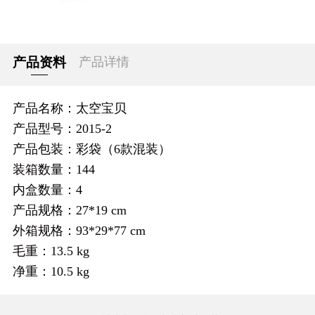
产品资料
产品详情
产品名称：太空宝贝
产品型号：2015-2
产品包装：彩袋（6款混装）
装箱数量：144
内盒数量：4
产品规格：27*19 cm
外箱规格：93*29*77 cm
毛重：13.5 kg
净重：10.5 kg