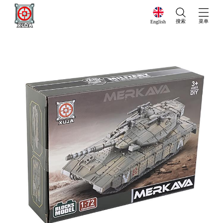
搜索
菜单
English