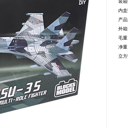
装箱
内盒
产品规
外箱规
毛重
净重：
立方数