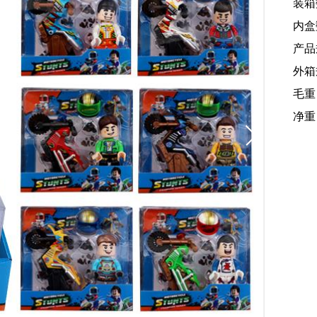
装箱
内盒
产品规
外箱规
毛重
净重：