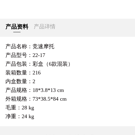
产品资料
产品详情
产品名称：竞速摩托
产品型号：22-17
产品包装：彩盒（6款混装）
装箱数量：216
内盒数量：2
产品规格：18*3.8*13 cm
外箱规格：73*38.5*84 cm
毛重：28 kg
净重：24 kg