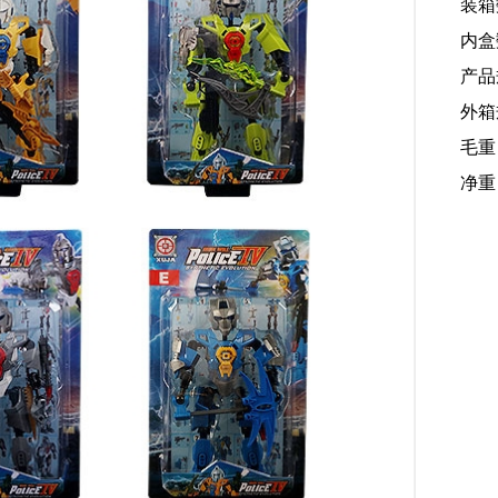
装箱
内盒
产品规
外箱规
毛重
净重：