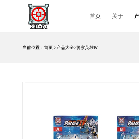
首页
关于
当前位置：
首页
>
产品大全
>警察英雄Ⅳ