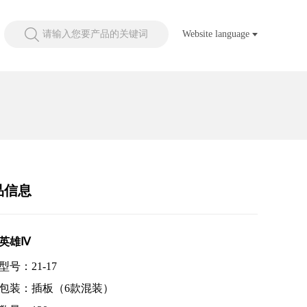
请输入您要产品的关键词
Website language
品信息
英雄Ⅳ
型号：21-17
包装：插板（6款混装）