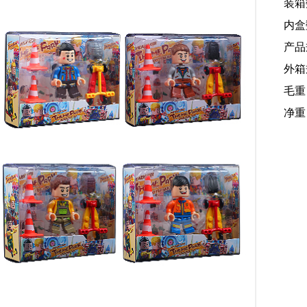
装箱
内盒
产品规
外箱规
毛重
净重：