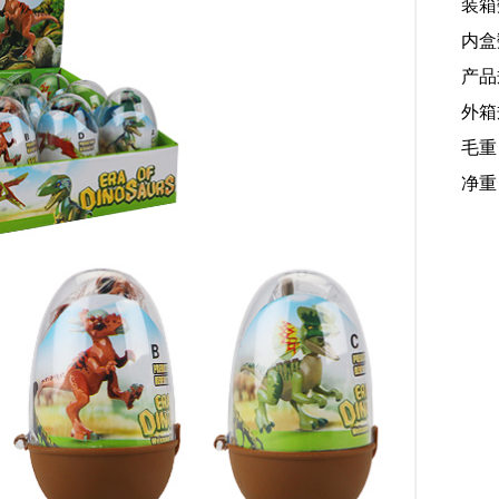
装箱
内盒
产品规
外箱规
毛重
净重：