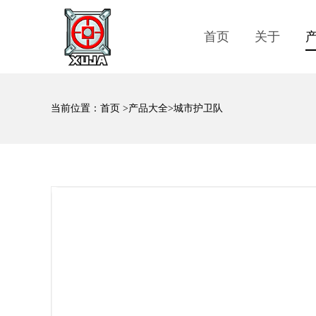
首页
关于
当前位置：
首页
>
产品大全
>城市护卫队