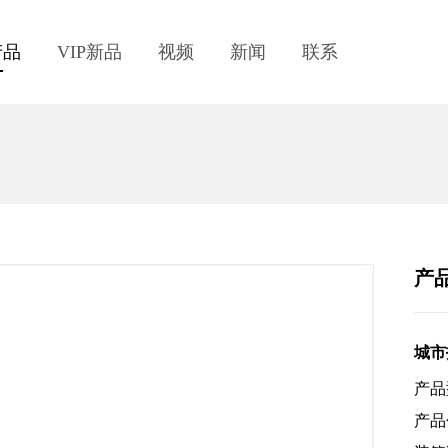
产品
VIP新品
视频
新闻
联系
产
城市
产品型
产品