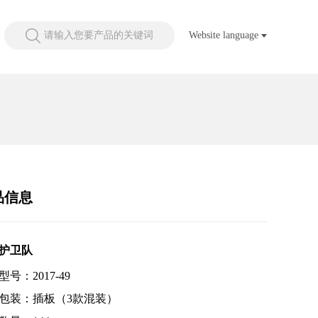
请输入您要产品的关键词
Website language
品信息
护卫队
号：2017-49
包装：插板（3款混装）